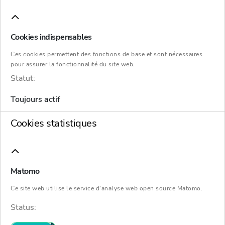
travaillent main dans la main pour fournir aux
clients la meilleure solution possible, sur
Cookies indispensables
mesure, grâce à un conseil global et
pluridisciplinaire. Vous trouverez ici les
Ces cookies permettent des fonctions de base et sont nécessaires
pour assurer la fonctionnalité du site web.
spécialistes qui répondent à vos besoins
Statut:
spécifiques.
Toujours actif
Cookies statistiques
Matomo
Ce site web utilise le service d'analyse web open source Matomo.
Nous sommes aussi près de chez vous:
Voir
Status:
les sites