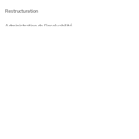
Restructuration
Administration de l‘insolvabilité
Droit des affaires
Expertise comptable
Commissariat aux comptes
Notre entreprise
À propos de Schultze & Braun
Carrière