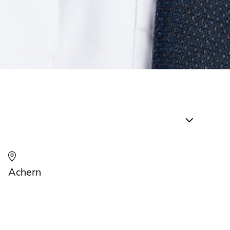
Achern
Fribourg
Karlsruhe