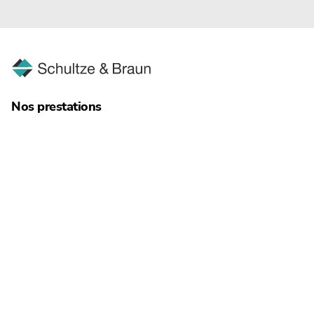
Nos prestations
Restructuration
Administration de l‘insolvabilité
Droit des affaires
Expertise comptable
Commissariat aux comptes