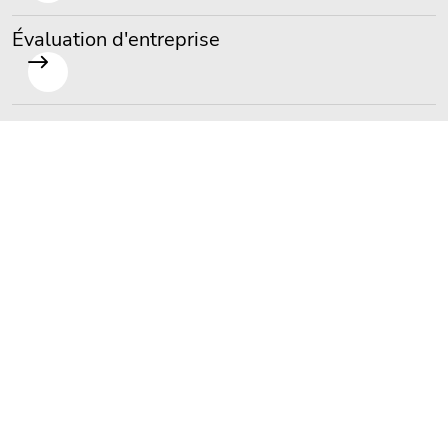
Évaluation d'entreprise
Mesures de restructuration
Droit commercial et des sociétés
Commissariat aux comptes