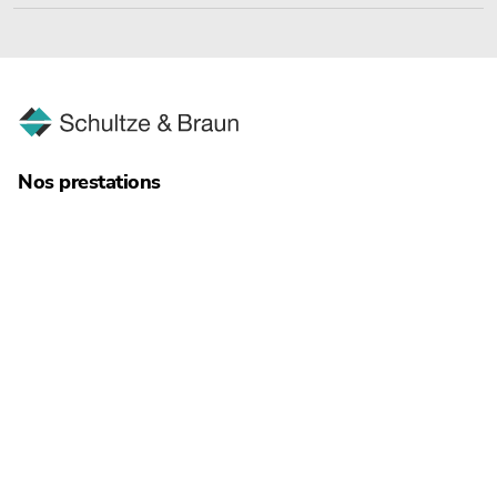
Nos prestations
Restructuration
Administration de l‘insolvabilité
Droit des affaires
Expertise comptable