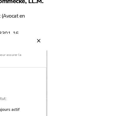
mmecke, LL.M.
 (Avocat en
43301-16
pour assurer la
tut:
jours actif