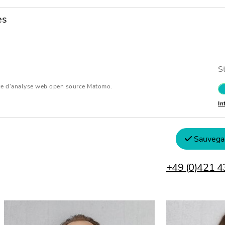
es
Karsten Kiesel
Martin Kr
S
Rechtsanwalt (Avocat en
Rechtsanwalt
Allemagne)
Allemagne)
vice d'analyse web open source Matomo.
In
+49 (0)711 23889-235
Fachanwalt f
Kapitalmarktr
spécialisé en 
Sauvegar
marchés de c
+49 (0)421 