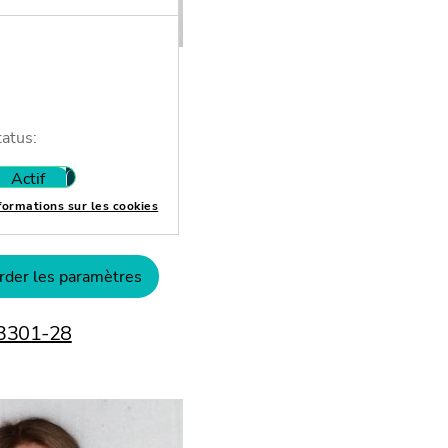
opp
tatus:
 (Avocat en
Actif
Inactif
formations sur les cookies
ür Bank- und
echt (Avocat
droit bancaire et des
der les paramètres
apitaux)
43301-28