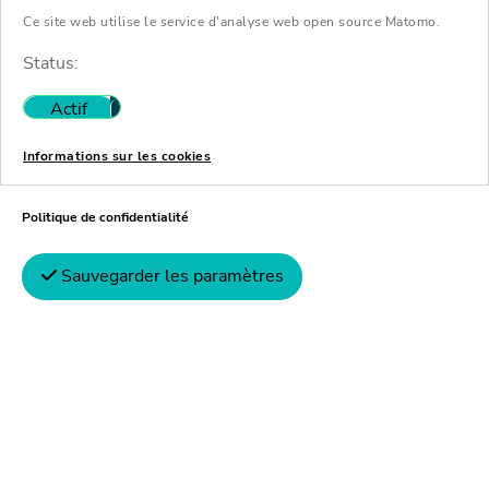
Parking
Ce site web utilise le service d'analyse web open source Matomo.
Status:
Actif
Inactif
Des possibilités de stationnement
(payant) se trouvent directement en
Informations sur les cookies
face dans le parking de la gare centrale
Politique de confidentialité
d'Aschaffenburg.
Sauvegarder les paramètres
Interlocuteurs