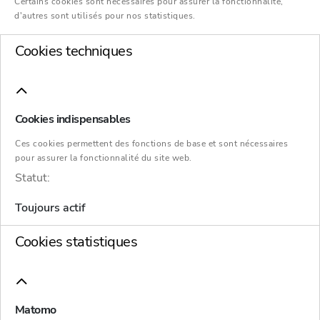
Certains cookies sont nécessaires pour assurer la fonctionnalité,
d'autres sont utilisés pour nos statistiques.
Services
Cookies techniques
Administrateurs de
l'insolvabilité Aschaffenburg
Cookies indispensables
Ces cookies permettent des fonctions de base et sont nécessaires
pour assurer la fonctionnalité du site web.
Statut:
Frohsinnstraße 29
Toujours actif
63739 Aschaffenburg
Cookies statistiques
+49 (0)6021 58518-0
+49 (0)6021 58518-110
Matomo